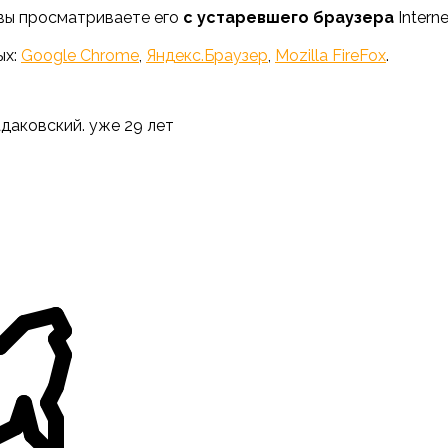
 вы просматриваете его
с устаревшего браузера
Interne
ых:
Google Chrome
,
Яндекс.Браузер
,
Mozilla FireFox
.
адаковский. уже 29 лет