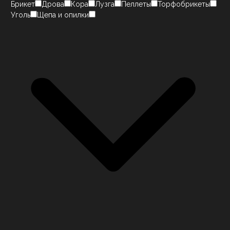
Брикет
Дрова
Кора
Лузга
Пеллеты
Торфобрикеты
Уголь
Щепа и опилки