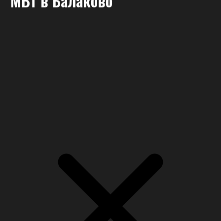
МВт
в Балаково