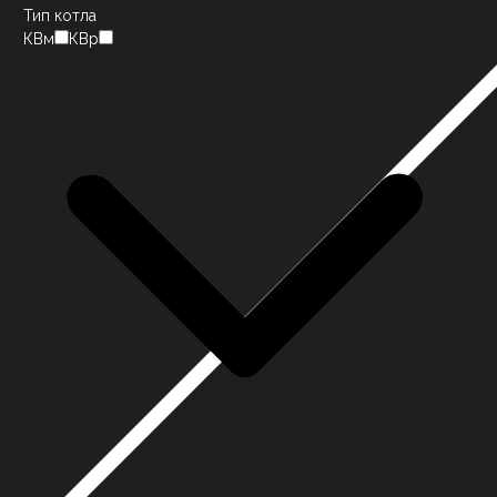
Тип котла
КВм
КВр