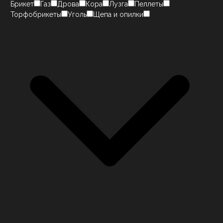
Брикет
Газ
Дрова
Кора
Лузга
Пеллеты
Торфобрикеты
Уголь
Щепа и опилки