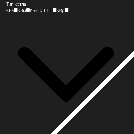
Тип котла
КВа
КВм
КВм с ТШП
КВр