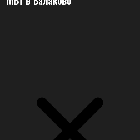
МВт
в Балаково