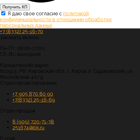
Получить КП
Я даю свое согласие с
политикой
конфиденциальности в отношении обработки
персональных данных
+7 (8332) 25-16-70
Заказать звонок
Пн-Пт: 08:00-17:00,
Сб-Вс: выходной
Юридический адрес
610913, РФ, Кировская обл., г. Киров п. Садаковский, ул.
Московская 40/9
Отдел проектирования
+7 905 870 80 90
+7(8332) 25-16-69
Отдел продаж
8 (909) 720-71-38
251674@bk.ru
E-mail: