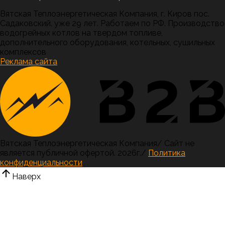
Вятская Теплоэнергетическая Компания, г. Киров пос.
Садаковский. уже 29 лет. Работаем по РФ. Производство
водогрейных котлов на твердом топливе,
дополнительного оборудования, котельных, сушильных
комплексов
Реклама сайта
Вятская Теплоэнергетическая Компания
/
Сайт не
является публичной офертой.
2026г.
/
Политика
конфиденциальности
Наверх