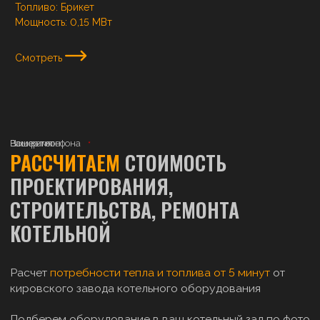
Топливо:
Брикет
Мощность:
0,15 МВт
Смотреть
Ваше имя
Номер телефона
Ваш регион
РАССЧИТАЕМ
СТОИМОСТЬ
ПРОЕКТИРОВАНИЯ,
СТРОИТЕЛЬСТВА, РЕМОНТА
КОТЕЛЬНОЙ
Расчет
потребности тепла и топлива от 5 минут
от
кировского завода котельного оборудования
Подберем оборудование в ваш котельный зал по фото