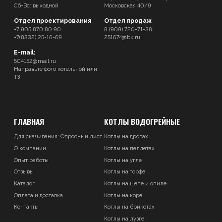
Сб-Вс: выходной
Московская 40/9
Отдел проектирования
Отдел продаж
+7 905 870 80 90
8 (909) 720-71-38
+7(8332) 25-16-69
251674@bk.ru
E-mail:
504152@mail.ru
Направьте фото котельной или
ТЗ
ГЛАВНАЯ
КОТЛЫ ВОДОГРЕЙНЫЕ
Для скачивания:
Опросный лист
Котлы на дровах
О компании
Котлы на пеллетах
Опыт работы
Котлы на угле
Отзывы
Котлы на торфе
Каталог
Котлы на щепе и опиле
Оплата и доставка
Котлы на коре
Контакты
Котлы на брикетах
Котлы на лузге