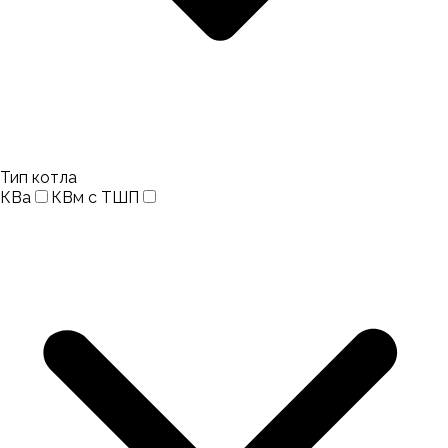
Тип котла
КВа
КВм с ТШП