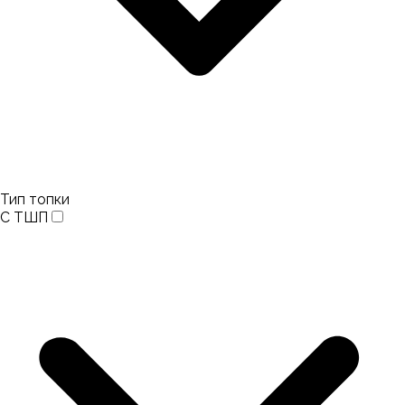
Тип топки
С ТШП