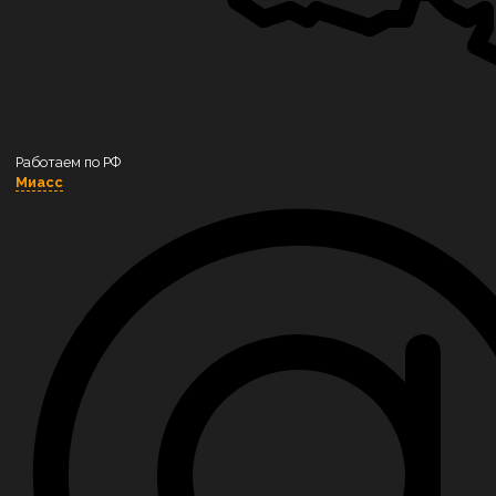
Котлы на пеллетах
Котлы на угле
Котлы на торфе
Котлы на щепе и опиле
Работаем по РФ
Котлы на коре
Миасс
Котлы на брикетах
Котлы на лузге
Котлы на газе
Котельное оборудование
Сушильные камеры «Вятка»
Блочно-модульная котельная