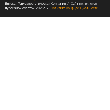
Вятская Теплоэнергетическая Компания
/
Сайт не является
публичной офертой.
2026г.
/
Политика конфиденциальности