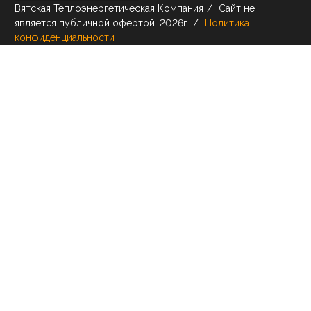
Вятская Теплоэнергетическая Компания
/
Сайт не
является публичной офертой.
2026г.
/
Политика
конфиденциальности