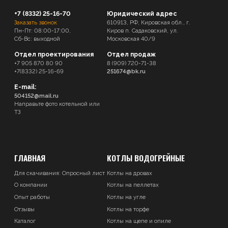
+7 (8332) 25-16-70
Юридический адрес
Заказать звонок
610913, РФ, Кировская обл., г.
Пн-Пт: 08:00-17:00,
Киров п. Садаковский, ул.
Сб-Вс: выходной
Московская 40/9
Отдел проектирования
Отдел продаж
+7 905 870 80 90
8 (909) 720-71-38
+7(8332) 25-16-69
251674@bk.ru
E-mail:
504152@mail.ru
Направьте фото котельной или
ТЗ
ГЛАВНАЯ
КОТЛЫ ВОДОГРЕЙНЫЕ
Для скачивания:
Опросный лист
Котлы на дровах
О компании
Котлы на пеллетах
Опыт работы
Котлы на угле
Отзывы
Котлы на торфе
Каталог
Котлы на щепе и опиле