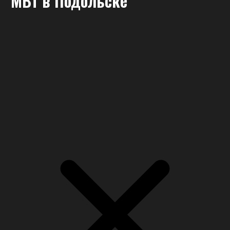
МВт
в Подольске