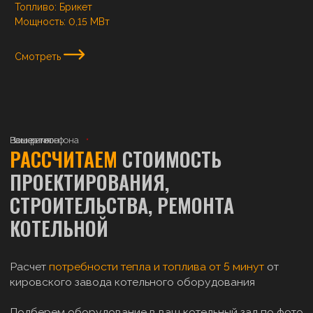
Топливо:
Брикет
Мощность:
0,15 МВт
Смотреть
Ваше имя
Номер телефона
Ваш регион
РАССЧИТАЕМ
СТОИМОСТЬ
ПРОЕКТИРОВАНИЯ,
СТРОИТЕЛЬСТВА, РЕМОНТА
КОТЕЛЬНОЙ
Расчет
потребности тепла и топлива от 5 минут
от
кировского завода котельного оборудования
Подберем оборудование в ваш котельный зал по фото