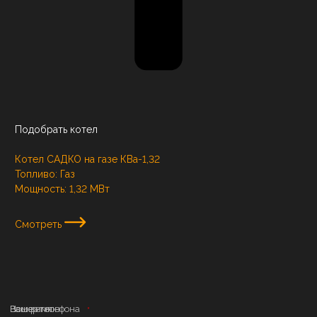
Подобрать котел
Котел САДКО на газе КВа-1,32
Топливо:
Газ
Мощность:
1,32 МВт
Смотреть
Ваше имя
Номер телефона
Ваш регион