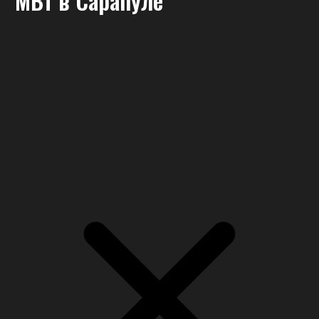
МВт
в Сарапуле