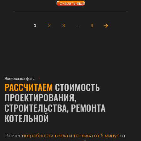
Показать ещё
1
2
3
…
9
Ваше имя
Номер телефона
Ваш регион
РАССЧИТАЕМ
СТОИМОСТЬ
ПРОЕКТИРОВАНИЯ,
СТРОИТЕЛЬСТВА, РЕМОНТА
КОТЕЛЬНОЙ
Расчет
потребности тепла и топлива от 5 минут
от