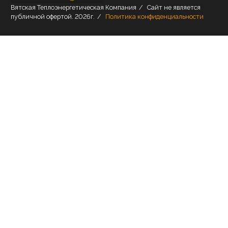
Вятская Теплоэнергетическая Компания
/
Сайт не является
публичной офертой.
2026г.
/
Политика конфиденциальности