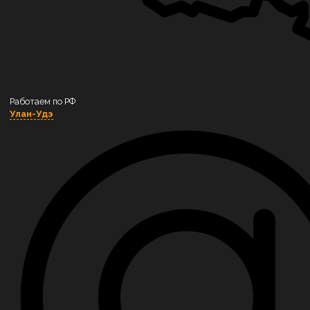
Котлы на пеллетах
Котлы на угле
Котлы на торфе
Котлы на щепе и опиле
Работаем по РФ
Котлы на коре
Улан-Удэ
Котлы на брикетах
Котлы на лузге
Котлы на газе
Котельное оборудование
Сушильные камеры «Вятка»
Блочно-модульная котельная