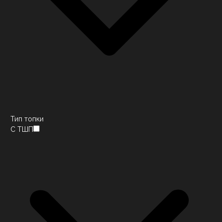
Тип топки
С ТШП