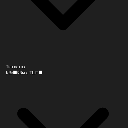
Тип котла
КВа
КВм с ТШП