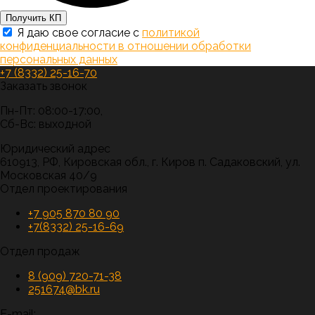
Получить КП
Я даю свое согласие с
политикой
конфиденциальности в отношении обработки
персональных данных
+7 (8332) 25-16-70
Заказать звонок
Пн-Пт: 08:00-17:00,
Сб-Вс: выходной
Юридический адрес
610913, РФ, Кировская обл., г. Киров п. Садаковский, ул.
Московская 40/9
Отдел проектирования
+7 905 870 80 90
+7(8332) 25-16-69
Отдел продаж
8 (909) 720-71-38
251674@bk.ru
E-mail: