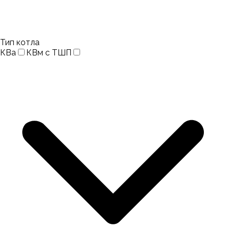
Тип котла
КВа
КВм с ТШП