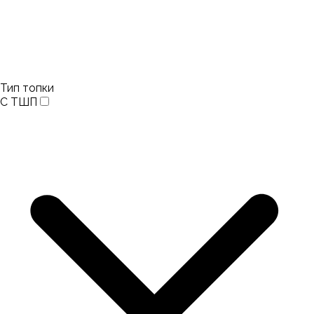
Тип топки
С ТШП