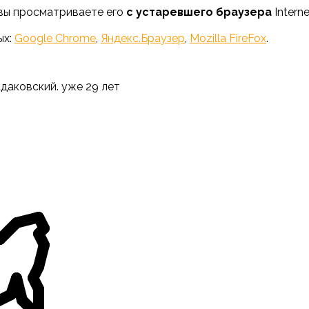
 вы просматриваете его
с устаревшего браузера
Interne
ых:
Google Chrome
,
Яндекс.Браузер
,
Mozilla FireFox
.
адаковский. уже 29 лет