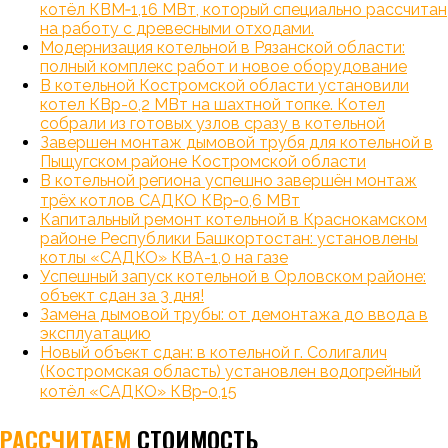
котёл КВМ‑1,16 МВт, который специально рассчитан
на работу с древесными отходами.
Модернизация котельной в Рязанской области:
полный комплекс работ и новое оборудование
В котельной Костромской области установили
котел КВр-0,2 МВт на шахтной топке. Котел
собрали из готовых узлов сразу в котельной
Завершен монтаж дымовой трубя для котельной в
Пыщугском районе Костромской области
В котельной региона успешно завершён монтаж
трёх котлов САДКО КВр‑0,6 МВт
Капитальный ремонт котельной в Краснокамском
районе Республики Башкортостан: установлены
котлы «САДКО» КВА-1,0 на газе
Успешный запуск котельной в Орловском районе:
объект сдан за 3 дня!
Замена дымовой трубы: от демонтажа до ввода в
эксплуатацию
Новый объект сдан: в котельной г. Солигалич
(Костромская область) установлен водогрейный
котёл «САДКО» КВр‑0,15
РАССЧИТАЕМ
СТОИМОСТЬ