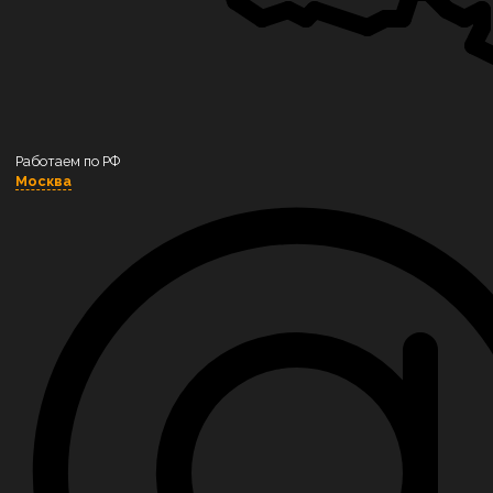
Котлы на пеллетах
Котлы на угле
Котлы на торфе
Котлы на щепе и опиле
Работаем по РФ
Котлы на коре
Москва
Котлы на брикетах
Котлы на лузге
Котлы на газе
Котельное оборудование
Сушильные камеры «Вятка»
Блочно-модульная котельная