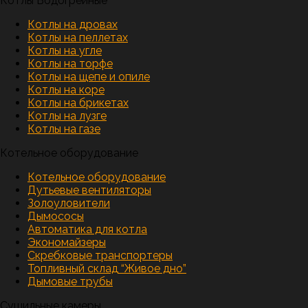
Котлы Водогрейные
Котлы на дровах
Котлы на пеллетах
Котлы на угле
Котлы на торфе
Котлы на щепе и опиле
Котлы на коре
Котлы на брикетах
Котлы на лузге
Котлы на газе
Котельное оборудование
Котельное оборудование
Дутьевые вентиляторы
Золоуловители
Дымососы
Автоматика для котла
Экономайзеры
Скребковые транспортеры
Топливный склад “Живое дно”
Дымовые трубы
Сушильные камеры