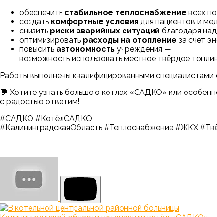
обеспечить
стабильное теплоснабжение
всех по
создать
комфортные условия
для пациентов и ме
снизить
риски аварийных ситуаций
благодаря над
оптимизировать
расходы на отопление
за счёт э
повысить
автономность
учреждения —
возможность использовать местное твёрдое топлив
Работы выполнены квалифицированными специалистами с
💬 Хотите узнать больше о котлах «САДКО» или особенн
с радостью ответим!
#САДКО #КотёлСАДКО
#КалининградскаяОбласть #Теплоснабжение #ЖКХ #Тв