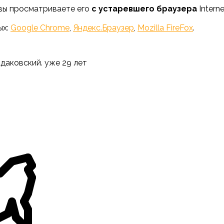
 вы просматриваете его
с устаревшего браузера
Interne
ых:
Google Chrome
,
Яндекс.Браузер
,
Mozilla FireFox
.
адаковский. уже 29 лет