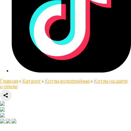
Главная
›
Каталог
›
Котлы водогрейные
›
Котлы на щепе
и опиле