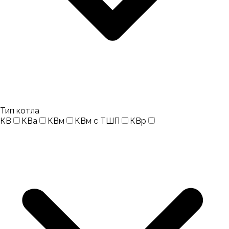
Тип котла
КВ
КВа
КВм
КВм с ТШП
КВр