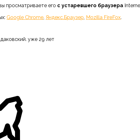
 вы просматриваете его
с устаревшего браузера
Interne
ых:
Google Chrome
,
Яндекс.Браузер
,
Mozilla FireFox
.
адаковский. уже 29 лет