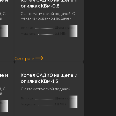
опилках КВм-0,8
, С
С автоматической подачей, С
й
механизированной подачей
пилки
Топливо:
Щепа и опилки
Мощность:
0,8 МВт
Смотреть
е и
Котел САДКО на щепе и
опилках КВм-1,5
, С
С автоматической подачей
й
Топливо:
Щепа и опилки
пилки
Мощность:
1,5 МВт