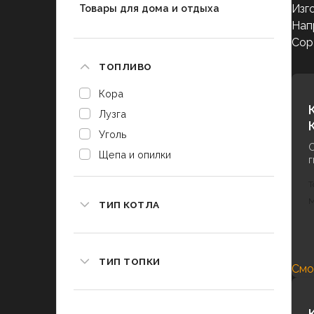
Товары для дома и отдыха
Изг
Нап
Сор
ТОПЛИВО
Кора
Лузга
Уголь
С
Щепа и опилки
г
Т
М
ТИП КОТЛА
ТИП ТОПКИ
Смо