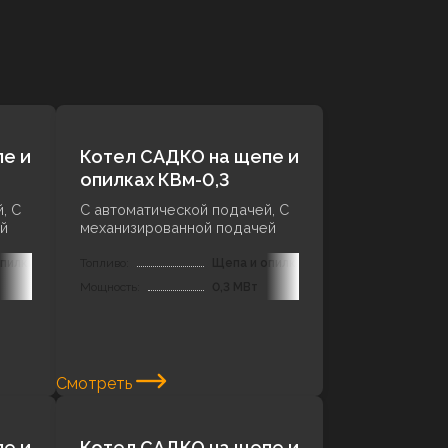
е и
Котел САДКО на щепе и
опилках КВм-0,3
, С
С автоматической подачей, С
й
механизированной подачей
пилки
Топливо:
Щепа и опилки
Мощность:
0,3 МВт
Смотреть
е и
Котел САДКО на щепе и