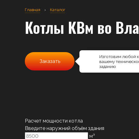
Главная
›
Каталог
Котлы КВм
во Вл
Изготовим любой к
Заказать
вашему техническо
заданию
Расчет мощности котла
Введите наружний объём здания
м³