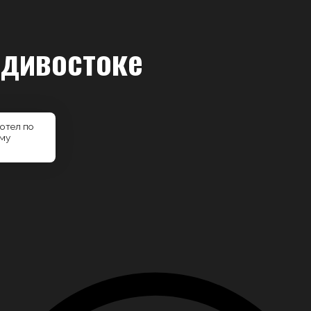
адивостоке
отел по
му