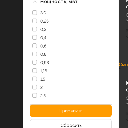
МОЩНОСТЬ, МВТ
3,0
С
0,25
0,3
Т
0,4
М
0,6
0,8
0,93
Смо
1,16
1,5
2
2,5
С
Применить
Т
М
Сбросить