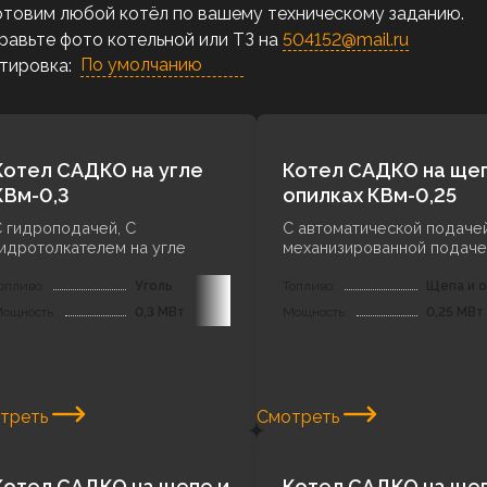
отовим любой котёл по вашему техническому заданию.
равьте фото котельной или ТЗ на
504152@mail.ru
тировка:
Котел САДКО на угле
Котел САДКО на щеп
КВм-0,3
опилках КВм-0,25
 гидроподачей, С
С автоматической подачей
идротолкателем на угле
механизированной подаче
опливо:
Уголь
Топливо:
Щепа и о
ощность:
0,3 МВт
Мощность:
0,25 МВт
треть
Смотреть
Котел САДКО на щепе и
Котел САДКО на щеп