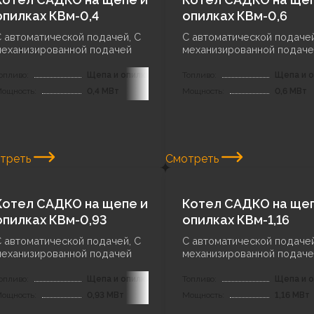
опилках КВм-0,4
опилках КВм-0,6
 автоматической подачей, С
С автоматической подачей
механизированной подачей
механизированной подаче
опливо:
Щепа и опилки
Топливо:
Щепа и о
ощность:
0,4 МВт
Мощность:
0,6 МВт
треть
Смотреть
Котел САДКО на щепе и
Котел САДКО на щеп
опилках КВм-0,93
опилках КВм-1,16
 автоматической подачей, С
С автоматической подачей
механизированной подачей
механизированной подаче
опливо:
Щепа и опилки
Топливо:
Щепа и о
ощность:
0,93 МВт
Мощность:
1,16 МВт