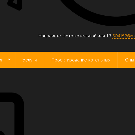
Направьте фото котельной или ТЗ
504152@mai
ог
Услуги
Проектирование котельных
Опы