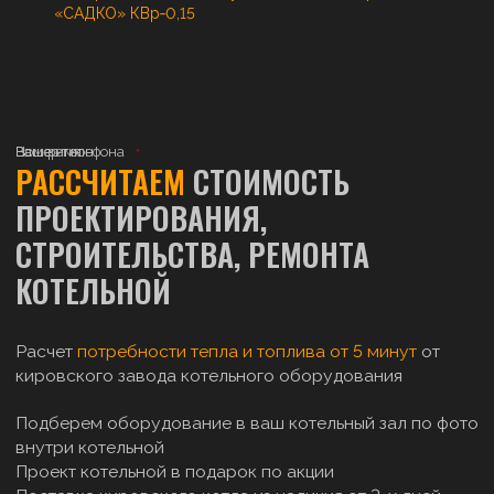
«САДКО» КВр‑0,15
Ваше имя
Номер телефона
Ваш регион
РАССЧИТАЕМ
СТОИМОСТЬ
ПРОЕКТИРОВАНИЯ,
СТРОИТЕЛЬСТВА, РЕМОНТА
КОТЕЛЬНОЙ
Расчет
потребности тепла и топлива от 5 минут
от
кировского завода котельного оборудования
Подберем оборудование в ваш котельный зал по фото
внутри котельной
Проект котельной в подарок по акции