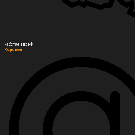
Котлы на пеллетах
Котлы на угле
Котлы на торфе
Котлы на щепе и опиле
Работаем по РФ
Котлы на коре
Королёв
Котлы на брикетах
Котлы на лузге
Котлы на газе
Котельное оборудование
Сушильные камеры «Вятка»
Блочно-модульная котельная