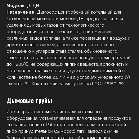
Модель:
Д, ДН
Назначение:
Дымосос центробежный котельный для
котлов малой мощности модели ДН, предназначен для
удаления дымовых газов от технологического
оборудования (котлов, печей и т.д.) при сжигании
различных видов топлива, а также перемещения воздуха и
других газовых смесей, агрессивность которых по
отношению к углеродистым сталям, обыкновенного
качества, не выше агрессивности воздуха с температурой
до + 280°С, не содержащих липких веществ, волокнистых
материалов, а также пыли и других твёрдых примесей в
количестве не более 2,5 г / м3 в условиях умеренного (У)
климата 2 —й категории размещения по ГОСТ 15150-69.
Дымовые трубы
Инженерная система магистрали котельного
оборудования, устанавливаемая для отведения продуктов
сгорания топлива. Работает посредством естественной
либо принудительной (дымосос) тяги, выводя дым на
безопасную удаленность от людей в помещении.