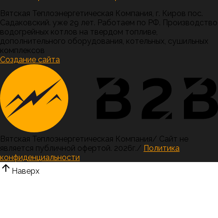
Вятская Теплоэнергетическая Компания, г. Киров пос.
Садаковский. уже 29 лет. Работаем по РФ. Производство
водогрейных котлов на твердом топливе,
дополнительного оборудования, котельных, сушильных
комплексов
Создание сайта
Вятская Теплоэнергетическая Компания
/
Сайт не
является публичной офертой.
2026г.
/
Политика
конфиденциальности
Наверх