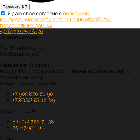
Получить КП
Я даю свое согласие с
политикой
конфиденциальности в отношении обработки
персональных данных
+7 (8332) 25-16-70
Заказать звонок
Пн-Пт: 08:00-17:00,
Сб-Вс: выходной
Юридический адрес
610913, РФ, Кировская обл., г. Киров п. Садаковский, ул.
Московская 40/9
Отдел проектирования
+7 905 870 80 90
+7(8332) 25-16-69
Отдел продаж
8 (909) 720-71-38
251674@bk.ru
E-mail: