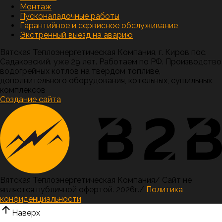
Монтаж
Пусконаладочные работы
Гарантийное и сервисное обслуживание
Экстренный выезд на аварию
Вятская Теплоэнергетическая Компания, г. Киров пос.
Садаковский. уже 29 лет. Работаем по РФ. Производство
водогрейных котлов на твердом топливе,
дополнительного оборудования, котельных, сушильных
комплексов
Создание сайта
Вятская Теплоэнергетическая Компания
/
Сайт не
является публичной офертой.
2026г.
/
Политика
конфиденциальности
Наверх